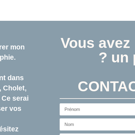
Vous avez 
orer mon
? un 
phie.
ent dans
CONTAC
,
Cholet
,
 Ce serai
ser vos
ésitez